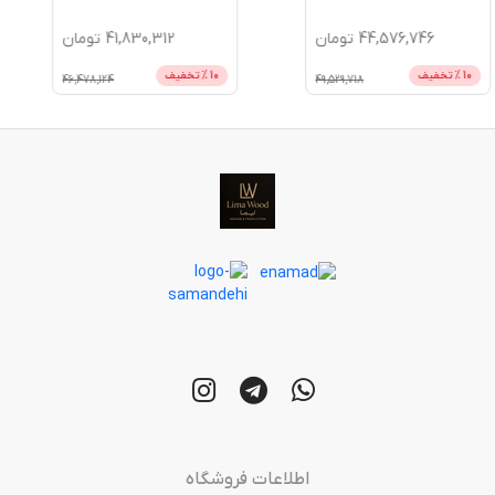
44,576,746
تومان
41,830,312
تومان
10
% تخفیف
10
% تخفیف
46,478,124
49,529,718
اطلاعات فروشگاه