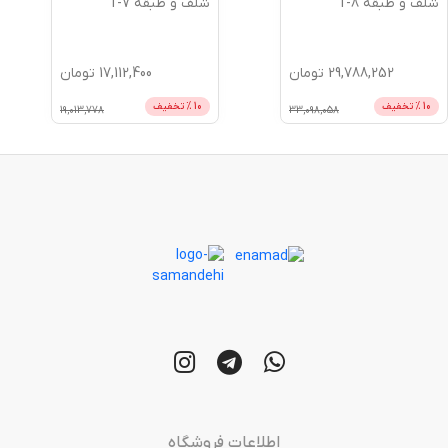
شلف و طبقه T-8
شلف و طبقه T-7
29,788,252
تومان
17,112,400
تومان
10
% تخفیف
10
% تخفیف
19,013,778
33,098,058
اطلاعات فروشگاه