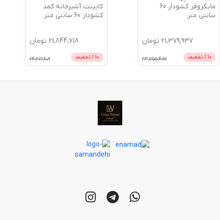
کابینت آشپزخانه کمد
مایکروفر کشودار 60
کشودار 60 سانتی متر
سانتی متر
21,379,937
تومان
21,844,718
تومان
10
% تخفیف
10
% تخفیف
24,271,909
23,755,486