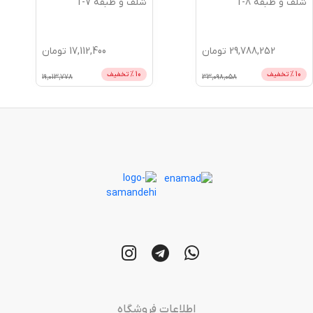
شلف و طبقه T-8
شلف و طبقه T-7
29,788,252
تومان
17,112,400
تومان
10
% تخفیف
10
% تخفیف
19,013,778
33,098,058
اطلاعات فروشگاه