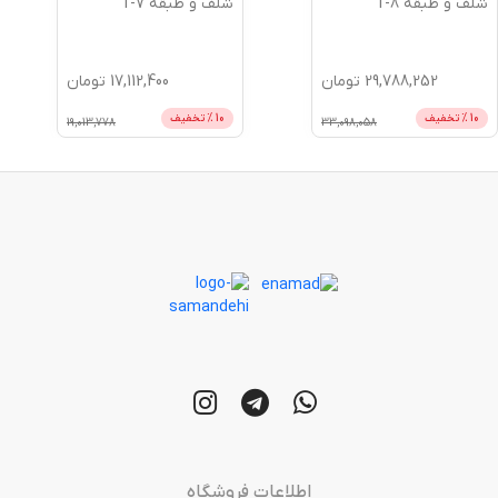
شلف و طبقه T-8
شلف و طبقه T-7
29,788,252
تومان
17,112,400
تومان
10
% تخفیف
10
% تخفیف
19,013,778
33,098,058
اطلاعات فروشگاه