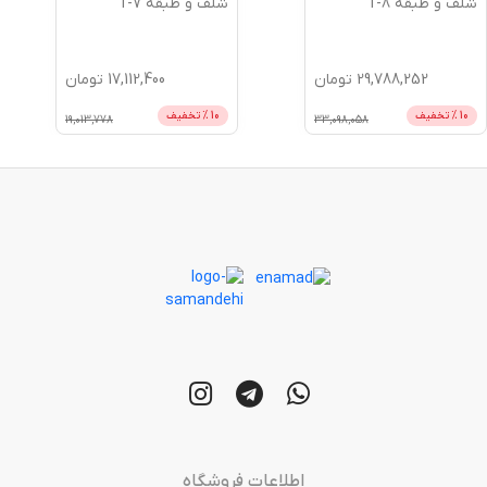
شلف و طبقه T-8
شلف و طبقه T-7
29,788,252
تومان
17,112,400
تومان
10
% تخفیف
10
% تخفیف
19,013,778
33,098,058
اطلاعات فروشگاه