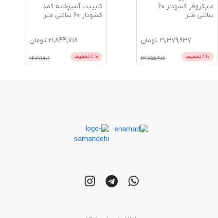
کابینت آشپزخانه کمد
مایکروفر کشودار 60
کشودار 60 سانتی متر
سانتی متر
21,379,937
تومان
21,844,718
تومان
10
% تخفیف
10
% تخفیف
24,271,909
23,755,486