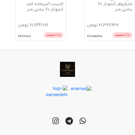
کابینت آشپزخانه کمد
مایکروفر کشودار 60
کشودار 60 سانتی متر
سانتی متر
21,379,937
تومان
21,844,718
تومان
10
% تخفیف
10
% تخفیف
24,271,909
23,755,486