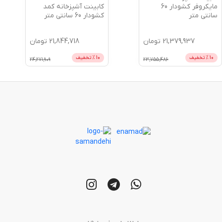
کابینت آشپزخانه کمد
مایکروفر کشودار 60
کشودار 60 سانتی متر
سانتی متر
21,379,937
تومان
21,844,718
تومان
10
% تخفیف
10
% تخفیف
24,271,909
23,755,486